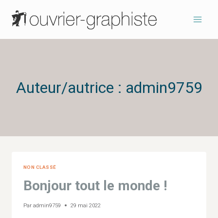
Aller
au
contenu
Auteur/autrice : admin9759
NON CLASSÉ
Bonjour tout le monde !
Par
admin9759
29 mai 2022